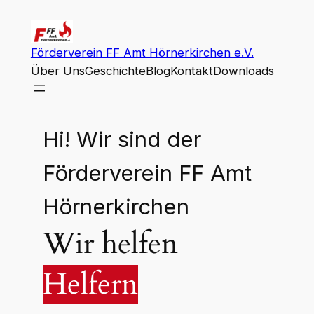
Zum
Inhalt
springen
Förderverein FF Amt Hörnerkirchen e.V.
Über Uns
Geschichte
Blog
Kontakt
Downloads
Hi! Wir sind der
Förderverein FF Amt
Hörnerkirchen
Wir helfen
Helfern